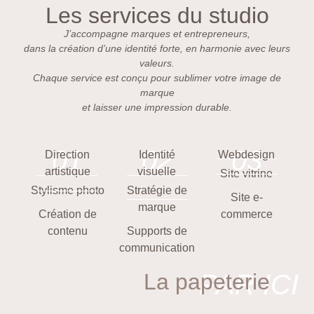
Les services du studio
J’accompagne marques et entrepreneurs,
dans la création d’une identité forte, en harmonie avec leurs
valeurs.
Chaque service est conçu pour sublimer votre image de
marque
et laisser une impression durable.
01
02
03
Direction
Identité
Webdesign
artistique
visuelle
Site vitrine
Stylisme photo
Stratégie de
Site e-
marque
Création de
commerce
contenu
Supports de
communication
La papeterie
PAR ICI