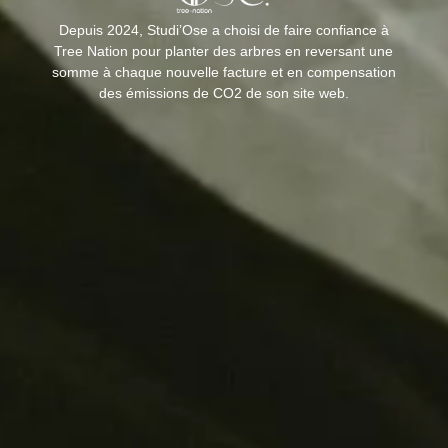
Depuis 2024, Studi’Ose a choisi de faire confiance à
Tree Nation
pour planter des arbres en reversant une
somme à chaque nouvelle facture et en compensation
des émissions de CO2 de son site web.