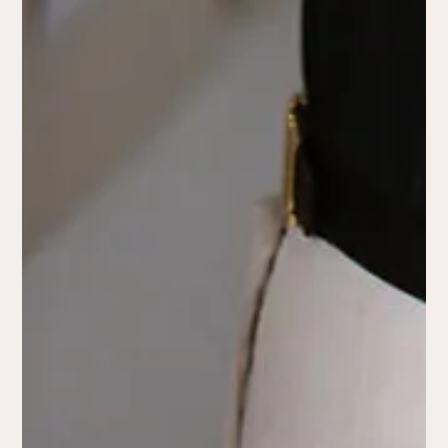
Gérez vos préférences
Pour offrir les meilleures expériences, nous utilisons des technologies telles
que les cookies pour stocker et/ou accéder aux informations des appareils.
Le fait de consentir à ces technologies nous permettra de traiter des
données telles que le comportement de navigation ou les ID uniques sur ce
site. Le fait de ne pas consentir ou de retirer son consentement peut avoir un
effet négatif sur certaines caractéristiques et fonctions.
Accepter
Refuser
Mentions Légales et Politique de confidentialité