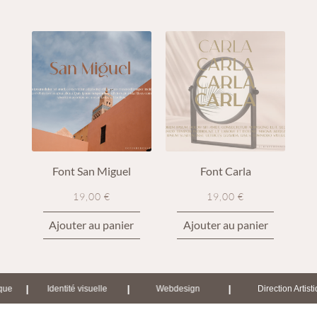
Font San Miguel
Font Carla
19,00
€
19,00
€
Ajouter au panier
Ajouter au panier
|
|
|
que
Identité visuelle
Webdesign
Direction Artisti