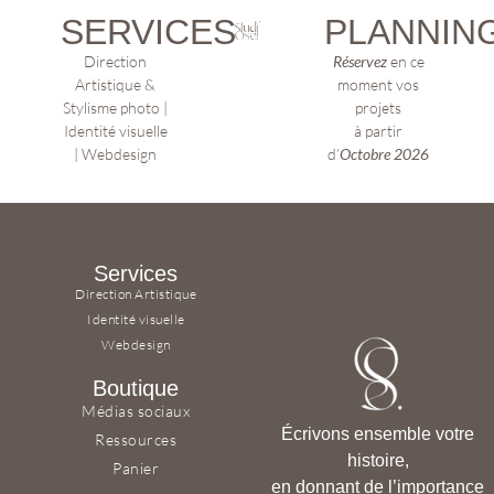
SERVICES
PLANNIN
Direction
Réservez
en ce
Artistique &
moment vos
Stylisme photo |
projets
Identité visuelle
à partir
| Webdesign
d’
Octobre 2026
Services
Direction Artistique
Identité visuelle
Webdesign
Boutique
Médias sociaux
Écrivons ensemble votre
Ressources
histoire,
Panier
en donnant de l’importance