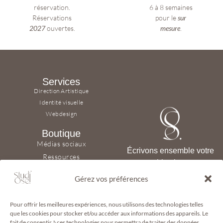
réservation.
6 à 8 semaines
Réservations
pour le
sur
2027
ouvertes.
mesure
.
Services
Direction Artistique
Identité visuelle
Webdesign
Boutique
Médias sociaux
Écrivons ensemble votre
Ressources
histoire,
Panier
en donnant de l’importance
Gérez vos préférences
au détail.
Aller plus loin
Papeterie
© 2017 - 2026 Studi’Ose. Tous
Pour offrir les meilleures expériences, nous utilisons des technologies telles
À propos
droits réservés | Mentions Légales
que les cookies pour stocker et/ou accéder aux informations des appareils. Le
et Politique de Confidentialité
fait de consentir à ces technologies nous permettra de traiter des données