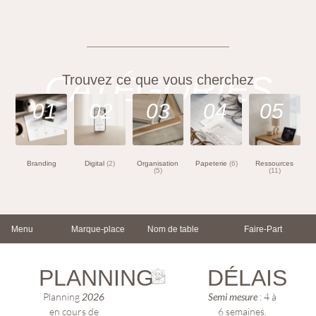
CATÉGORIES
Trouvez ce que vous cherchez
01
02
03
04
05
Branding
Digital
(2)
Organisation
Papeterie
(6)
Ressources
(5)
(11)
Menu
Marque-place
Nom de table
Faire-Part
PLANNING
DÉLAIS
Planning
2026
Semi mesure
: 4 à
en cours de
6 semaines.