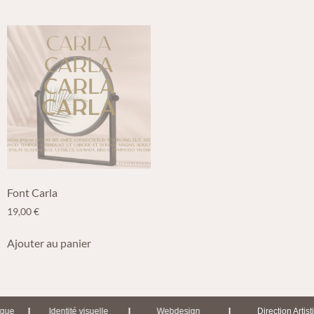
Font Carla
19,00
€
Ajouter au panier
|
|
|
que
Identité visuelle
Webdesign
Direction Artisti