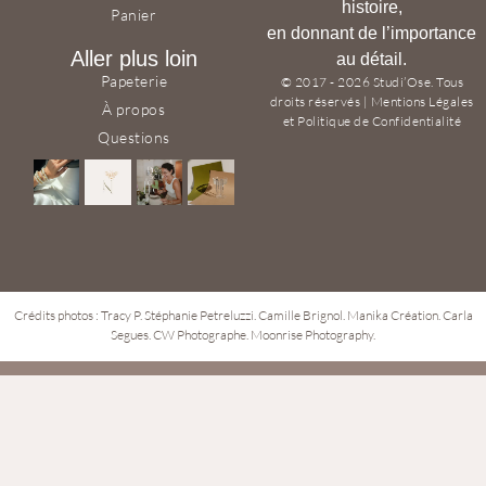
histoire,
Panier
en donnant de l’importance
Aller plus loin
au détail.
Papeterie
© 2017 - 2026 Studi’Ose. Tous
droits réservés | Mentions Légales
À propos
et Politique de Confidentialité
Questions
Crédits photos : Tracy P.
Stéphanie Petreluzzi
.
Camille Brignol
.
Manika Création
.
Carla
Segues
.
CW Photographe
.
Moonrise Photography.