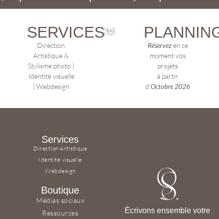
SERVICES
PLANNIN
Direction
Réservez
en ce
Artistique &
moment vos
Stylisme photo |
projets
Identité visuelle
à partir
| Webdesign
d’
Octobre 2026
Services
Direction Artistique
Identité visuelle
Webdesign
Boutique
Médias sociaux
Écrivons ensemble votre
Ressources